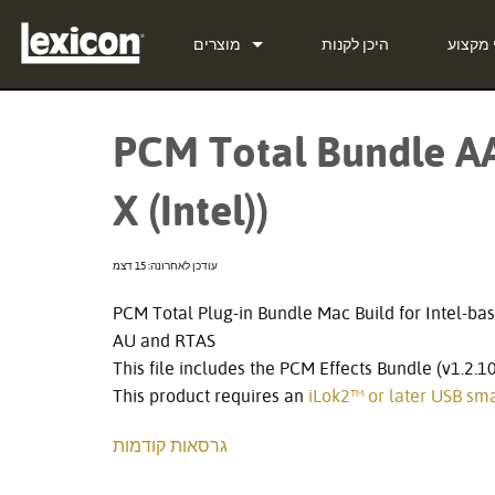
 מקצוע
היכן לקנות
מוצרים
PCM Total Bundle
תוסף הרחבה
PCM Total Bundle AA
PCM Native Reverb Plug-
PCM92
מעבדי אפקטים
X (Intel))
PCM Native Effects Plug-
PCM96
QLI-32
קולנוע
LXP Native Reverb Plug-
PCM96 Surround
BOB-32
מוצרים שהופסקו
עודכן לאחרונה: 15 דצמ
MPX Native Reverb
PCM96 Surround (digital)
PCM Total Plug-in Bundle Mac Build for Intel-bas
AU and RTAS
This file includes the PCM Effects Bundle (v1.2.
This product requires an
iLok2™ or later USB sma
גרסאות קודמות