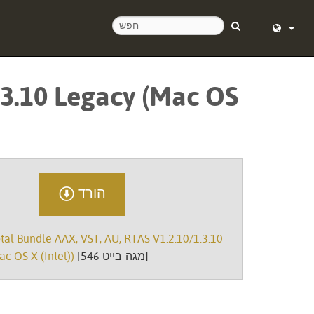
English (
.3.10 Legacy (Mac OS
Deutsch
Español
Français
Dansk
הורד
中文
al Bundle AAX, VST, AU, RTAS V1.2.10/1.3.10
日本語
[546 מגה-בייט]
c OS X (Intel))
Nederlan
한국어