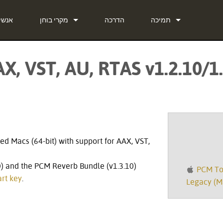
תמיכה
הדרכה
מקרי בוחן
אנשי
צור קשר
חדשות
X, VST, AU, RTAS v1.2.10/1
מרכז עזרה 24/7
in Bundle
תוכנה
in Bundle
קושחה
in Bundle
הורדות
ed Macs (64-bit) with support for AAX, VST,
אחריות
10) and the PCM Reverb Bundle (v1.3.10)
PCM Tot
רישום מוצר
rt key
.
Legacy (Ma
שירות