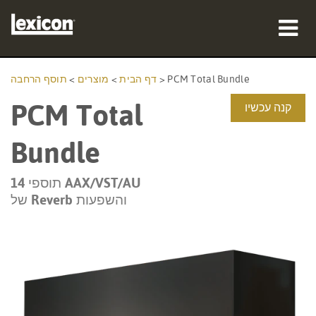
מוצרים
PCM Total Bundle
>
דף הבית
>
מוצרים
>
תוסף הרחבה
PCM Total
היכן לקנות
קנה עכשיו
אנשי מקצוע
Bundle
מקרי בוחן
14 תוספי AAX/VST/AU
של Reverb והשפעות
הדרכה
תמיכה
שפה/אזור