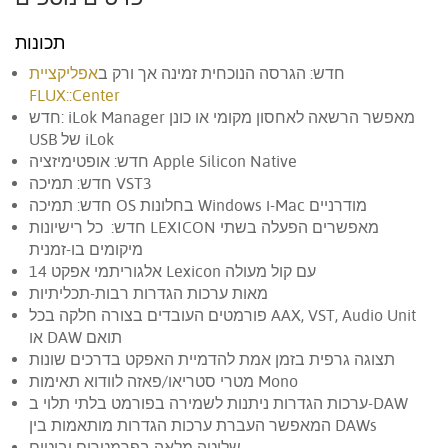
תכונות
חדש: הגרסה הנוכחית זמינה אך ורק ב
אפליקציית
FLUX::Center
חדש: iLok Manager מאפשר הרשאה לאחסון מקומי או כונן
USB של iLok
חדש: אופטימיזציה Apple Silicon Native
חדש: תמיכה VST3
חדש: תמיכה OS בחלונות Windows ו-Mac מודרניים
חדש: כל רישיונות LEXICON מאפשרים הפעלה בשתי
מיקומים בו-זמנית
14 אלגוריתמי אפקט Lexicon עם קול מעולה
מאות ערכות הגדרות רבות-תכליתיות
פורמטים העובדים בצורה חלקה בכל AAX, VST, Audio Unit
או DAW תואם
תצוגה גרפית בזמן אמת להדמיית האפקט בדרכים שונות
מטרי סטריאו/פאזה לוודוא תאימות Mono
ערכות הגדרות ניתנות לשמירה בפורמט בלתי תלוי ב-DAW
המאפשר העברת ערכות הגדרות מותאמות בין DAWs
שליטה מלאה בפרמטרים וביטום