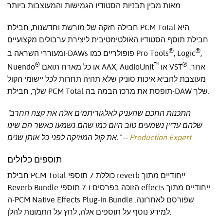
מאות מבין תבניות הסטודיו הגמישות והמעוצבות ביותר.
חבילה חזקה של מורשת וחדשנות, חבילת PCM Total היא
חבילת תוסף הסטודיו האולטימטיבית ליצירת ערבולים מקצועיים
®
®
,
, Logic
ומעוררי השראה ב-DAWs פופולריים כמו Pro Tools
®
™
®
אחר.
או VST
או כל מארח תואם AAX, AudioUnit
Nuendo
מעוצבת להביא איכות סוניק שלא תהיה תחרות לכל יישומי הקול
שלך, חבילת PCM Total תופסת את מרכז הבמה בה-DAW שלך.
"התכנות החכם שהעניק לאלגוריתמים אלה את קצה החרב
שלהם עדיין נשמעים טוב היום כמו שהם נשמעו כאשר הם שינו
Production Expert
-
את קול המוזיקה לפני כל אותן שנים." -
תוספים כלולים
חבילת PCM Total כוללת 7 תוספי reverb ייחודיים מתוך
Reverb Bundle הזוכה בפרסים ו-7 תוספי effects ייחודיים מתוך
ה-PCM Native Effects Plug-in Bundle שפורסם לאחרונה.
למידע נוסף על תוספים אלה, לחץ על התמונות להלן.