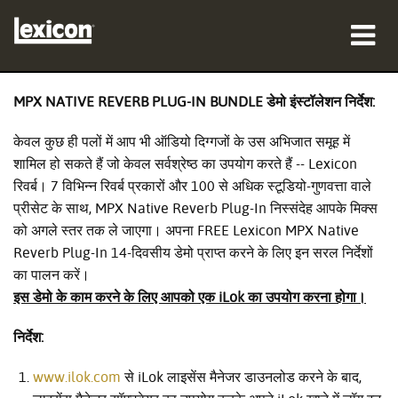
उत्पाद
MPX NATIVE REVERB PLUG-IN BUNDLE डेमो इंस्टॉलेशन निर्देश:
कहां खरीदें
केवल कुछ ही पलों में आप भी ऑडियो दिग्गजों के उस अभिजात समूह में
शामिल हो सकते हैं जो केवल सर्वश्रेष्ठ का उपयोग करते हैं -- Lexicon
पेशेवर
रिवर्ब। 7 विभिन्न रिवर्ब प्रकारों और 100 से अधिक स्टूडियो-गुणवत्ता वाले
प्रीसेट के साथ, MPX Native Reverb Plug-In निस्संदेह आपके मिक्स
केस स्टडीज़
को अगले स्तर तक ले जाएगा। अपना FREE Lexicon MPX Native
Reverb Plug-In 14-दिवसीय डेमो प्राप्त करने के लिए इन सरल निर्देशों
प्रशिक्षण
का पालन करें।
इस डेमो के काम करने के लिए आपको एक iLok का उपयोग करना होगा।
सहायता
निर्देश:
www.ilok.com
से iLok लाइसेंस मैनेजर डाउनलोड करने के बाद,
भाषा/क्षेत्र