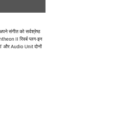
Portuguê
عربي
Ελληνι
ने संगीत को सर्वश्रेष्ठ
Pantheon II रिवर्ब प्लग-इन
עברית
VST और Audio Unit दोनों
हिन्दी
Bahasa I
Italiano
ខ្មែរ
Polski
Svenska
ภาษาไทย