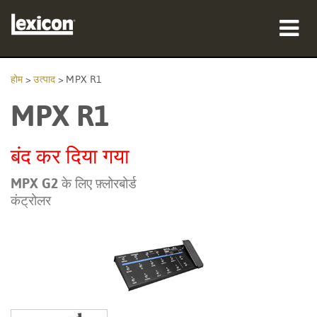
उत्पाद
होम
>
उत्पाद
>
MPX R1
MPX R1
कहां खरीदें
पेशेवर
बंद कर दिया गया
केस स्टडीज़
MPX G2 के लिए फ़्लोरबोर्ड
कंट्रोलर
प्रशिक्षण
सहायता
भाषा/क्षेत्र