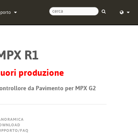
pporto
tattaci
English (
tro di assistenza 24/7
Deutsch
MPX R1
tware
Español
rmware
Français
uori produzione
wnload
Dansk
ontrollore da Pavimento per MPX G2
ranzia
中文
istrazione del prodotto
日本語
istenza
Nederlan
ANORAMICA
OWNLOAD
한국어
UPPORTO/FAQ