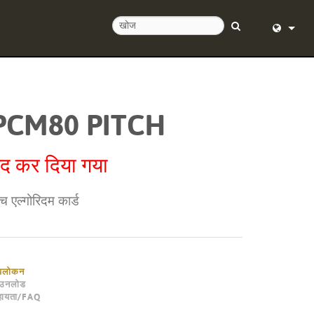
English (
Deutsch
PCM80 PITCH
Español
Français
ंद कर दिया गया
Dansk
च एल्गोरिदम कार्ड
中文
日本語
Nederlan
वलोकन
ाउनलोड
한국어
हायता/FAQ