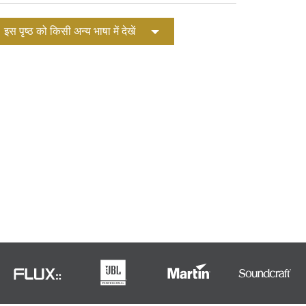
Portuguê
इस पृष्ठ को किसी अन्य भाषा में देखें
عربي
Ελληνι
עברית
हिन्दी
Bahasa I
Italiano
ខ្មែរ
Polski
Svenska
ภาษาไทย