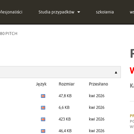
ofesjonaliści
Studia przypadków
szkolenia
w
aktualności
Sk
80 PITCH
g-in Bundle
C
g-in Bundle
o
g-in Bundle
o
l)
P
Język
Rozmiar
Przesłano
K
G
47,8 KB
kwi 2026
re
6,6 KB
kwi 2026
Se
P
423 KB
kwi 2026
P
W
46,4 KB
kwi 2026