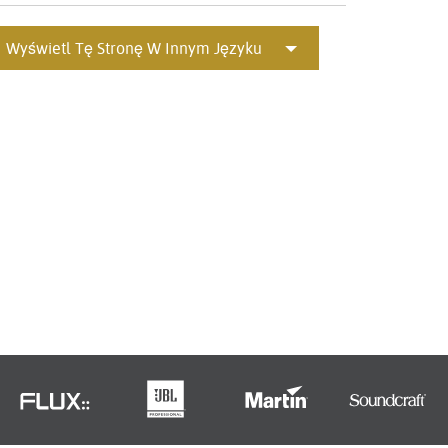
Portuguê
Wyświetl Tę Stronę W Innym Języku
عربي
Ελληνι
עברית
हिन्दी
Bahasa I
Italiano
ខ្មែរ
Polski
Svenska
ภาษาไทย