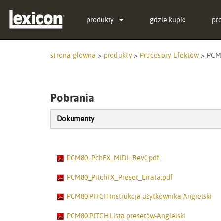
produkty
gdzie kupić
pr
Wtyczki
PCM Total Bundle
strona główna
>
produkty
>
Procesory Efektów
>
PCM
Procesory Efektów
PCM Native Reverb Plu
PCM92
Kino
PCM Native Effects Plu
PCM96
QLI-32
Pobrania
Wycofane produkty
LXP Native Reverb Plu
PCM96 Surround
BOB-32
Dokumenty
MPX Native Reverb
PCM96 Surround (digita
PCM80_PchFX_MIDI_Rev0.pdf
PCM80_PitchFX_Preset_Errata.pdf
PCM80 PITCH Instrukcja użytkownika-Angielski
PCM80 PITCH Lista presetów-Angielski