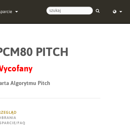
sparcie
ontaktuj się z nami
English (
entrum pomocy 24/7
Deutsch
PCM80 PITCH
programowanie
Español
programowanie sprzętowe
Français
Wycofany
obrania
Dansk
arta Algorytmu Pitch
warancja
中文
jestracja produktu
日本語
rwis
Nederlan
RZEGLĄD
OBRANIA
한국어
SPARCIE/FAQ