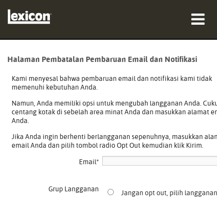
produk
Halaman Pembatalan Pembaruan Email dan Notifikasi
tempat membeli
Kami menyesal bahwa pembaruan email dan notifikasi kami tidak
memenuhi kebutuhan Anda.
profesional
Namun, Anda memiliki opsi untuk mengubah langganan Anda. Cuk
centang kotak di sebelah area minat Anda dan masukkan alamat e
Studi Kasus
Anda.
Jika Anda ingin berhenti berlangganan sepenuhnya, masukkan ala
pelatihan
email Anda dan pilih tombol radio Opt Out kemudian klik Kirim.
dukungan
Email
*
Grup Langganan
Jangan opt out, pilih langgana
Bahasa/Wilayah