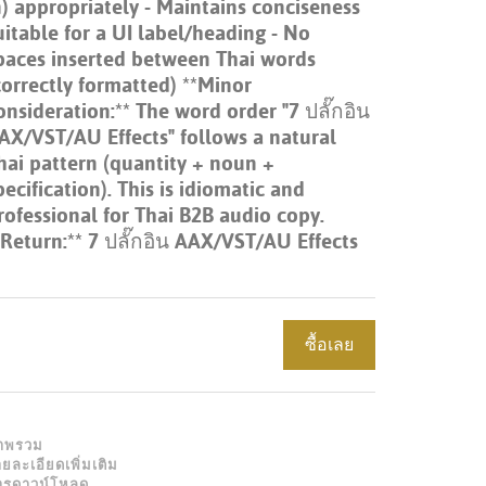
n) appropriately - Maintains conciseness
Portuguê
uitable for a UI label/heading - No
paces inserted between Thai words
عربي
correctly formatted) **Minor
Ελληνι
onsideration:** The word order "7 ปลั๊กอิน
AX/VST/AU Effects" follows a natural
עברית
hai pattern (quantity + noun +
pecification). This is idiomatic and
हिन्दी
rofessional for Thai B2B audio copy.
Bahasa I
*Return:** 7 ปลั๊กอิน AAX/VST/AU Effects
Italiano
ខ្មែរ
ซื้อเลย
Polski
Svenska
าพรวม
ภาษาไท
ยละเอียดเพิ่มเติม
ารดาวน์โหลด