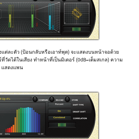
งแต่ละตัว (ป้อนกลับหรือเอาท์พุต) จะแสดงบนหน้าจอด้วย
ี่วัดได้ในเสียง ทำหน้าที่เป็นมิเตอร์ (0dB=เต็มสเกล) ความ
x แสดงแพน