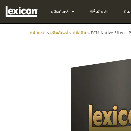
ผลิตภัณฑ์
ที่ซื้อสินค้า
มือ
ปลั๊กอิน
PCM Total Bundle
หน้าแรก
>
ผลิตภัณฑ์
>
ปลั๊กอิน
>
PCM Native Effects P
เครื่องประมวลผลเอฟเฟกต์
PCM Native Reverb Pl
PCM92
โรงภาพยนตร์
PCM Native Effects Pl
PCM96
QLI-32
ผลิตภัณฑ์ที่ยกเลิกการผลิต
LXP Native Reverb Plu
PCM96 Surround
BOB-32
MPX Native Reverb
PCM96 Surround (digit