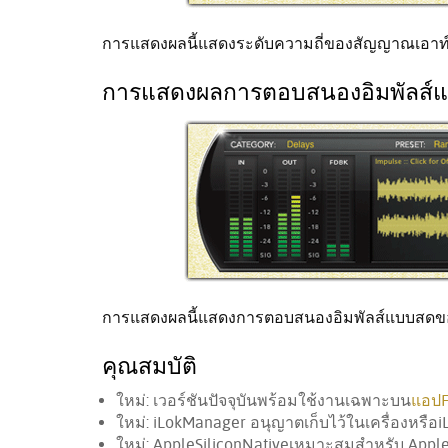
การแสดงผลนี้แสดงระดับความถี่ของสัญญาณเอาท์
การแสดงผลการตอบสนองอิมพัลส์
การแสดงผลนี้แสดงการตอบสนองอิมพัลส์แบบสดข
คุณสมบัติ
ใหม่: เวอร์ชันปัจจุบันพร้อมใช้งานเฉพาะบน
แอปF
ใหม่: iLokManager อนุญาตเก็บไว้ในเครื่องหรือi
ใหม่: AppleSiliconNativeเหมาะสมสำหรับ Apple