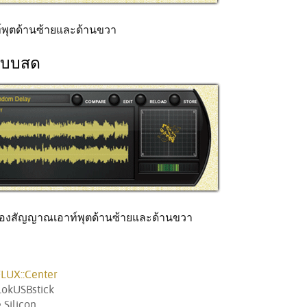
พุตด้านซ้ายและด้านขวา
แบบสด
องสัญญาณเอาท์พุตด้านซ้ายและด้านขวา
LUX::Center
LokUSBstick
 Silicon