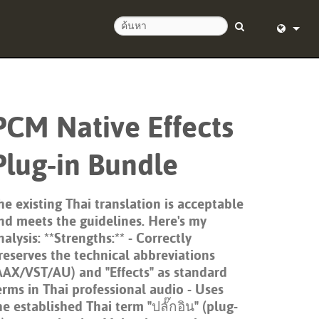
English (
อด 24 ชั่วโมง
Deutsch
PCM Native Effects
Español
Plug-in Bundle
Français
Dansk
he existing Thai translation is acceptable
中文
nd meets the guidelines. Here's my
nalysis: **Strengths:** - Correctly
ิตภัณฑ์
日本語
reserves the technical abbreviations
AAX/VST/AU) and "Effects" as standard
Nederlan
erms in Thai professional audio - Uses
한국어
he established Thai term "ปลั๊กอิน" (plug-