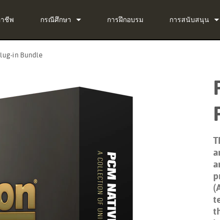
อาชีพ
กรณีศึกษา
การฝึกอบรม
การสนับสนุน
ข่าว
ติดต่อเรา
lug-in Bundle
ug-in Bundle
ศูนย์ช่วยเหลือตล
ug-in Bundle
ซอฟต์แวร์
g-in Bundle
เฟิร์มแวร์
al)
การดาวน์โหลด
T
การรับประกัน
a
a
การลงทะเบียนผล
p
(
บริการ
t
t