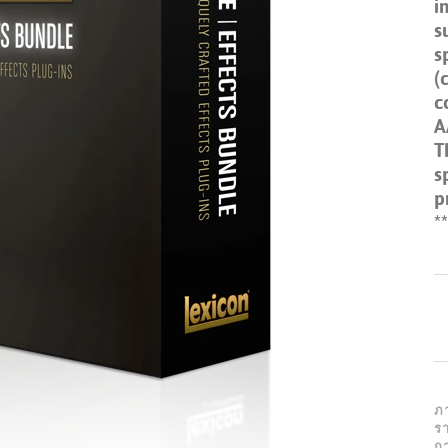
i
s
s
(
c
A
T
s
p
*
ภ
รา
ก