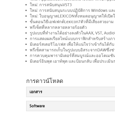
ใหม่: การสนับสนุนVST3
ใหม่: การสนับสนุนระบบปฏิบัติการ Windows และ 
ใหม่: ใบอนุญาตLEXICONทั้งหมดอนุญาตให้เปิด
ขั้นตอนวิธีเอฟเฟกต์Lexicon7ตัวที่มีเสียงสวยงาม
พรีเซ็ตที่หลากหลายหลายร้อยตัว
รูปแบบที่ทำงานได้อย่างลงตัวในAAX, VST, AudioU
การแสดงผลเรียลไทม์แบบกราฟิกสำหรับสร้างภาพเ
มิเตอร์สเตอริโอ/เฟส เพื่อให้แน่ใจว่าเข้ากันได้กั
พรีเซ็ตสามารถเก็บในรูปแบบอิสระจากDAWซึ่งช
การควบคุมพารามิเตอร์ที่สมบูรณ์และออโตเมชั
มิเตอร์อินพุต เอาท์พุต และป้อนกลับ เพื่อประเมิ
การดาวน์โหลด
เอกสาร
Software