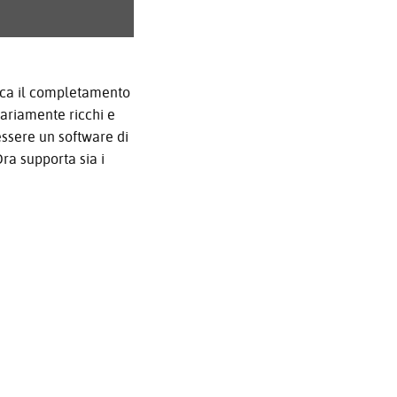
Portuguê
عربي
Ελληνι
fica il completamento
nariamente ricchi e
עברית
essere un software di
हिन्दी
ra supporta sia i
Bahasa I
Italiano
ខ្មែរ
Polski
Svenska
ภาษาไทย