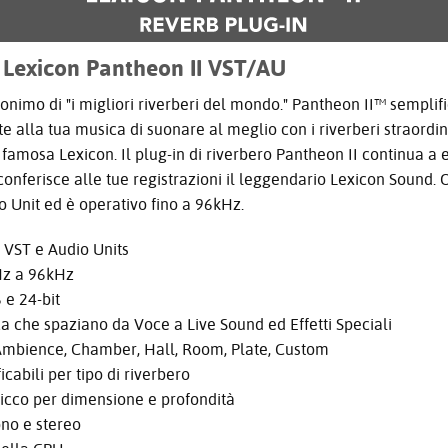
 Lexicon Pantheon II VST/AU
onimo di "i migliori riverberi del mondo." Pantheon II™ sempli
e alla tua musica di suonare al meglio con i riverberi straordi
famosa Lexicon. Il plug-in di riverbero Pantheon II continua a 
onferisce alle tue registrazioni il leggendario Lexicon Sound. O
 Unit ed è operativo fino a 96kHz.
o VST e Audio Units
Hz a 96kHz
 e 24-bit
ca che spaziano da Voce a Live Sound ed Effetti Speciali
: Ambience, Chamber, Hall, Room, Plate, Custom
cabili per tipo di riverbero
ricco per dimensione e profondità
no e stereo