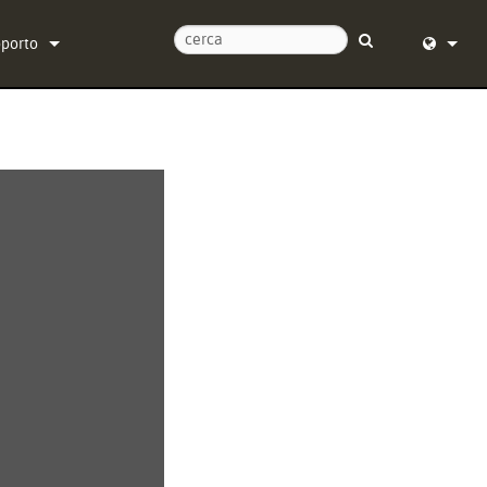
pporto
tattaci
English (
tro di assistenza 24/7
Deutsch
tware
Español
rmware
Français
wnload
Dansk
ranzia
中文
istrazione del prodotto
日本語
istenza
Nederlan
한국어