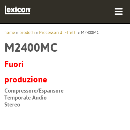
prodotti
home
>
prodotti
>
Processori di Effetti
>
M2400MC
M2400MC
dove acquistare
professionisti
Fuori
Casi di studio
produzione
formazione
Compressore/Espansore
Temporale Audio
supporto
Stereo
Lingua/Regione