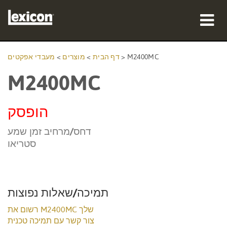
מוצרים
M2400MC
>
דף הבית
>
מוצרים
>
מעבדי אפקטים
M2400MC
היכן לקנות
אנשי מקצוע
הופסק
מקרי בוחן
דחס/מרחיב זמן שמע
סטריאו
הדרכה
תמיכה
תמיכה/שאלות נפוצות
רשום את M2400MC שלך
צור קשר עם תמיכה טכנית
שפה/אזור