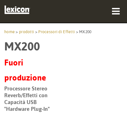
prodotti
home
>
prodotti
>
Processori di Effetti
>
MX200
MX200
dove acquistare
professionisti
Fuori
Casi di studio
produzione
formazione
Processore Stereo
Reverb/Effetti con
supporto
Capacità USB
"Hardware Plug-In"
Lingua/Regione