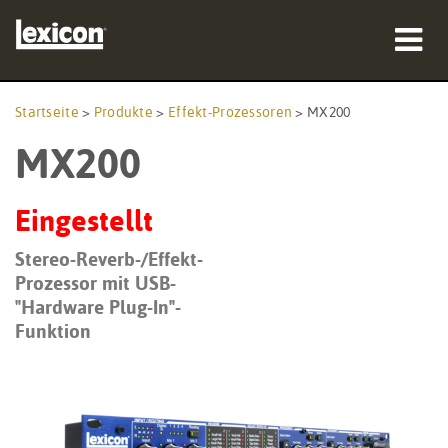
Produkte
Startseite
>
Produkte
>
Effekt-Prozessoren
>
MX200
MX200
Wo zu kaufen
Profis
Eingestellt
Fallstudien
Stereo-Reverb-/Effekt-
Prozessor mit USB-
Schulungen
"Hardware Plug-In"-
Funktion
Support
Sprache/Region