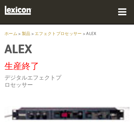
製品
ホーム
>
製品
>
エフェクトプロセッサー
>
ALEX
ALEX
購入先
プロフェッショナル
生産終了
導入事例
デジタルエフェクトプ
ロセッサー
トレーニング
サポート
言語/地域