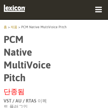
제품
홈
>
제품
>
PCM Native MultiVoice Pitch
PCM
구매처
전문가
Native
사례 연구
MultiVoice
교육
Pitch
지원
단종됨
VST / AU / RTAS 이펙
언어/지역
트 플러그인