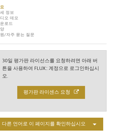
Portuguê
요
세 정보
عربي
디오 데모
운로드
Ελληνι
양
원/자주 묻는 질문
עברית
हिन्दी
30일 평가판 라이선스를 요청하려면 아래 버
Bahasa I
튼을 사용하여 FLUX:: 계정으로 로그인하십시
오.
Italiano
ខ្មែរ
평가판 라이센스 요청
Polski
Svenska
다른 언어로 이 페이지를 확인하십시오
ภาษาไทย