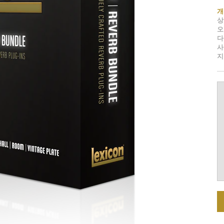
개
상
오
다
사
지