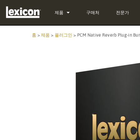
제품
구매처
전문가
플러그인
PCM Total Bundle
홈
>
제품
>
플러그인
>
PCM Native Reverb Plug-in Bu
이펙트 프로세서
PCM Native Reverb Plug-in
PCM92
시네마
PCM Native Effects Plug-in
PCM96
QLI-32
단종된 제품
LXP Native Reverb Plug-in 
PCM96 Surround
BOB-32
MPX Native Reverb
PCM96 Surround (digital)