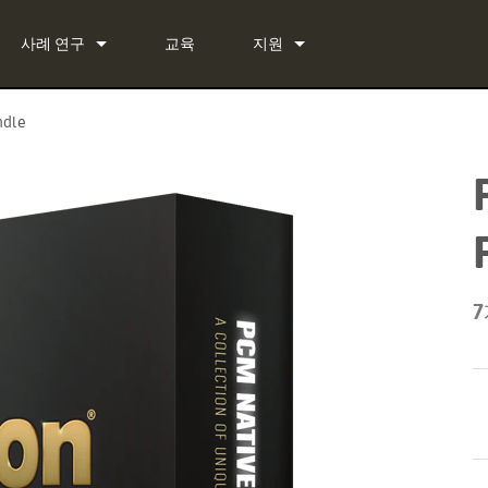
사례 연구
교육
지원
뉴스
문의하기
ndle
 Bundle
상시 지원 센터
 Bundle
소프트웨어
Bundle
펌웨어
다운로드
7
보증
제품 등록
서비스