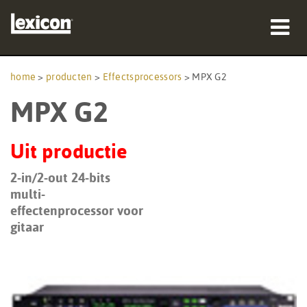
producten
home
>
producten
>
Effectsprocessors
>
MPX G2
MPX G2
waar te kopen
professionals
Uit productie
Case studies
2-in/2-out 24-bits
multi-
training
effectenprocessor voor
gitaar
ondersteuning
Taal/Regio