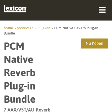
producten
home
>
producten
>
Plug-ins
>
PCM Native Reverb Plug-in
Bundle
waar te kopen
PCM
Nu Kopen
professionals
Native
Case studies
Reverb
training
Plug-in
ondersteuning
Bundle
7 AAX/VST/AU Reverb
Taal/Regio