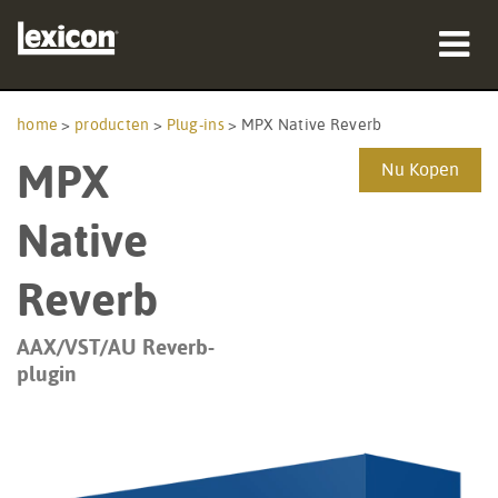
producten
home
>
producten
>
Plug-ins
>
MPX Native Reverb
MPX
waar te kopen
Nu Kopen
professionals
Native
Case studies
Reverb
training
AAX/VST/AU Reverb-
plugin
ondersteuning
Taal/Regio