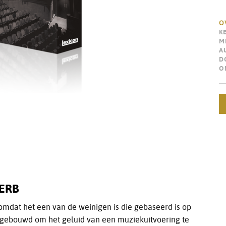
O
K
M
A
D
O
ERB
 omdat het een van de weinigen is die gebaseerd is op
s gebouwd om het geluid van een muziekuitvoering te