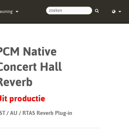
teuning
ontact met ons op
English (
ulpcentrum
Deutsch
PCM Native
re
Español
Concert Hall
re
Français
ads
Dansk
Reverb
ie
中文
it productie
registratie
日本語
Nederla
ST / AU / RTAS Reverb Plug-in
한국어