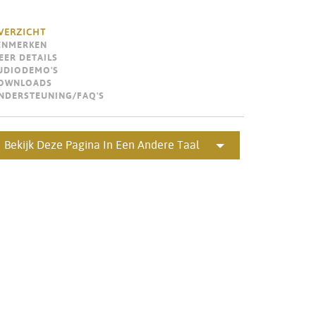
Portuguê
VERZICHT
عربي
ENMERKEN
EER DETAILS
Ελληνι
UDIODEMO'S
OWNLOADS
עברית
NDERSTEUNING/FAQ'S
हिन्दी
Bekijk Deze Pagina In Een Andere Taal
Bahasa I
Italiano
ខ្មែរ
Polski
Svenska
ภาษาไทย