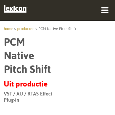
producten
home
>
producten
>
PCM Native Pitch Shift
PCM
waar te kopen
professionals
Native
Case studies
Pitch Shift
training
Uit productie
ondersteuning
VST / AU / RTAS Effect
Plug-in
Taal/Regio