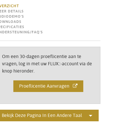
Portuguê
VERZICHT
EER DETAILS
عربي
UDIODEMO'S
OWNLOADS
Ελληνι
PECIFICATIES
NDERSTEUNING/FAQ'S
עברית
हिन्दी
Om een 30-dagen proeflicentie aan te
Bahasa I
vragen, log in met uw FLUX::-account via de
knop hieronder.
Italiano
ខ្មែរ
Proeflicentie Aanvragen
Polski
Svenska
Bekijk Deze Pagina In Een Andere Taal
ภาษาไทย