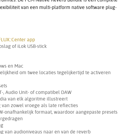
exibiliteit van een multi-platform native software plug-
FLUX::Center app
slag of iLok USB-stick
ows en Mac
ijkheid om twee locaties tegelijkertijd te activeren
sets
T-, Audio Unit- of compatibel DAW
dia van elk algoritme illustreert
van zowel vroege als late reflecties
-onafhankelijk formaat, waardoor aangepaste presets
ergedragen
ng
ing van audioniveaus naar en van de reverb