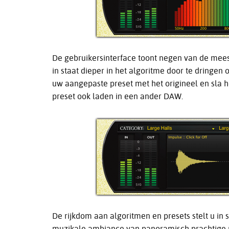
De gebruikersinterface toont negen van de mees
in staat dieper in het algoritme door te dringe
uw aangepaste preset met het origineel en sla he
preset ook laden in een ander DAW.
De rijkdom aan algoritmen en presets stelt u in 
muzikale ambiance van panoramisch prachtige 