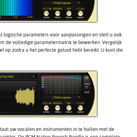
t logische parameters voor aanpassingen en stelt u ook
n om de volledige parametermatrix te bewerken. Vergelijk
t op zodra u het perfecte geluid hebt bereikt. U kunt die
staat uw vocalen en instrumenten in te hullen met de
ruimtes. De PCM Native Reverb Bundle is een complete