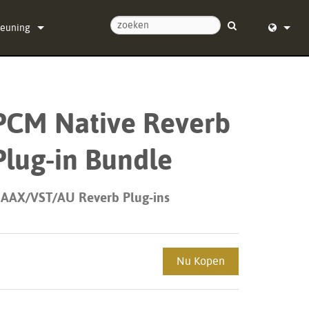
teuning
ontact met ons op
English (
ulpcentrum
Deutsch
PCM Native Reverb
re
Español
Plug-in Bundle
re
Français
ads
Dansk
 AAX/VST/AU Reverb Plug-ins
ie
中文
registratie
日本語
Nu Kopen
Nederla
한국어