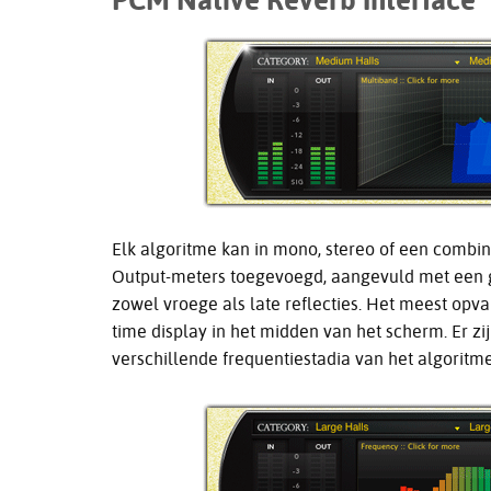
PCM Native Reverb Interface
Elk algoritme kan in mono, stereo of een combi
Output-meters toegevoegd, aangevuld met een g
zowel vroege als late reflecties. Het meest opv
time display in het midden van het scherm. Er z
verschillende frequentiestadia van het algoritm