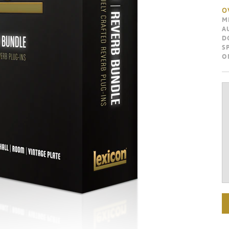
O
M
A
D
S
O