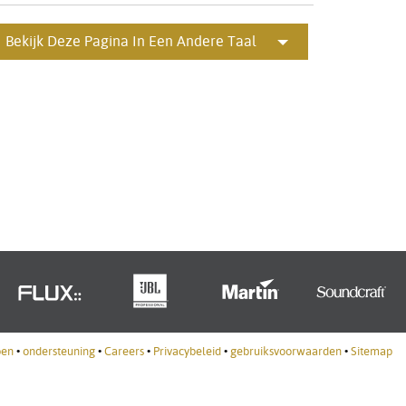
Portuguê
Bekijk Deze Pagina In Een Andere Taal
عربي
Ελληνι
עברית
हिन्दी
Bahasa I
Italiano
ខ្មែរ
Polski
Svenska
pen
•
ondersteuning
•
Careers
•
Privacybeleid
•
gebruiksvoorwaarden
•
Sitemap
ภาษาไทย