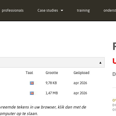
professionals
Case studies
training
onders
nieuws
Neem c
ug-in Bundle
24/7 h
lug-in Bundle
softwa
ug-in Bundle
firmwa
U
tal)
Downlo
Taal
Grootte
Geüpload
D
Garant
9,78 KB
apr 2026
product
1,47 MB
apr 2026
Service
O
D
 vreemde tekens in uw browser, klik dan met de
O
omputer op te slaan.