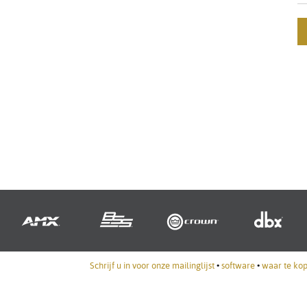
Schrijf u in voor onze mailinglijst
•
software
•
waar te ko