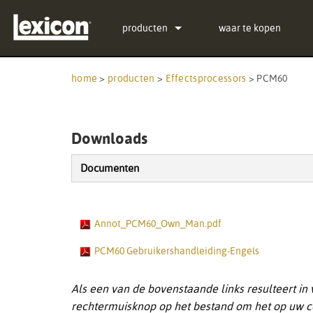
producten
waar te kopen
Plug-ins
PCM Total Bundle
home
>
producten
>
Effectsprocessors
>
PCM60
Effectsprocessors
PCM Native Reverb Pl
PCM92
Bioscoop
PCM Native Effects P
PCM96
QLI-32
Downloads
Uit productie genomen producten
LXP Native Reverb Pl
PCM96 Surround
BOB-32
Documenten
MPX Native Reverb
PCM96 Surround (digi
Annot_PCM60_Own_Man.pdf
PCM60 Gebruikershandleiding-Engels
Als een van de bovenstaande links resulteert in
rechtermuisknop op het bestand om het op uw c