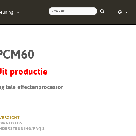
teuning
ontact met ons op
English (
ulpcentrum
Deutsch
PCM60
re
Español
re
Français
it productie
ads
Dansk
igitale effectenprocessor
ie
中文
registratie
日本語
Nederla
VERZICHT
OWNLOADS
한국어
NDERSTEUNING/FAQ'S