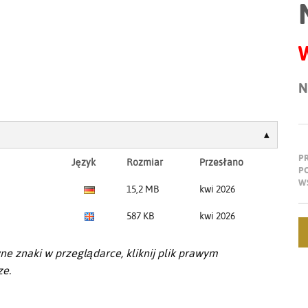
N
P
Język
Rozmiar
Przesłano
P
W
15,2 MB
kwi 2026
587 KB
kwi 2026
ne znaki w przeglądarce, kliknij plik prawym
ze.