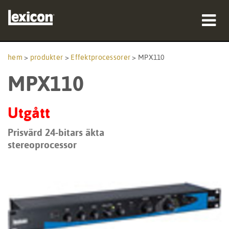
produkter
hem
>
produkter
>
Effektprocessorer
>
MPX110
MPX110
var man kan köpa
proffs
Utgått
Fallstudier
Prisvärd 24-bitars äkta
stereoprocessor
utbildning
support
Språk/Region