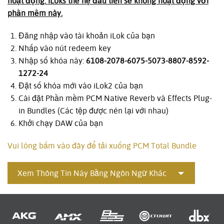
hoạt động. iLoks thế hệ đầu tiên sẽ không hoạt động với
phần mềm này.
Đăng nhập vào tài khoản iLok của bạn
Nhấp vào nút redeem key
Nhập số khóa này:
6108-2078-6075-5073-8807-8592-
1272-24
Đặt số khóa mới vào iLok2 của bạn
Cài đặt Phần mềm PCM Native Reverb và Effects Plug-
in Bundles (Các tệp được nén lại với nhau)
Khởi chạy DAW của bạn
Vui lòng bấm vào đây để tải xuống PCM Total Bundle
Xem Thông Tin Này Bằng Ngôn Ngữ Khác