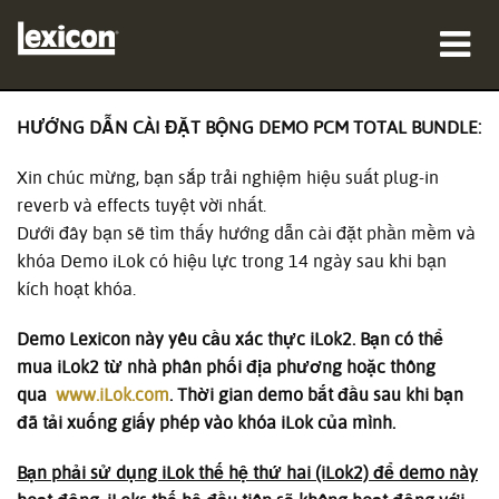
sản phẩm
HƯỚNG DẪN CÀI ĐẶT BỘNG DEMO PCM TOTAL BUNDLE:
nơi mua
Xin chúc mừng, bạn sắp trải nghiệm hiệu suất plug-in
reverb và effects tuyệt vời nhất.
chuyên gia
Dưới đây bạn sẽ tìm thấy hướng dẫn cài đặt phần mềm và
khóa Demo iLok có hiệu lực trong 14 ngày sau khi bạn
Nghiên cứu trường hợp
kích hoạt khóa.
đào tạo
Demo Lexicon này yêu cầu xác thực iLok2. Bạn có thể
mua iLok2 từ nhà phân phối địa phương hoặc thông
hỗ trợ
qua
www.iLok.com
. Thời gian demo bắt đầu sau khi bạn
đã tải xuống giấy phép vào khóa iLok của mình.
Bạn phải sử dụng iLok thế hệ thứ hai (iLok2) để demo này
Ngôn ngữ/Khu vực