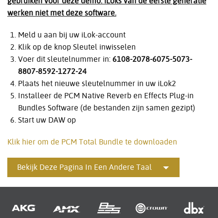
gebruiken voor deze demo. iLoks van de eerste generatie
werken niet met deze software.
Meld u aan bij uw iLok-account
Klik op de knop Sleutel inwisselen
Voer dit sleutelnummer in:
6108-2078-6075-5073-
8807-8592-1272-24
Plaats het nieuwe sleutelnummer in uw iLok2
Installeer de PCM Native Reverb en Effects Plug-in
Bundles Software (de bestanden zijn samen gezipt)
Start uw DAW op
Klik hier om de PCM Total Bundle te downloaden
Bekijk Deze Pagina In Een Andere Taal