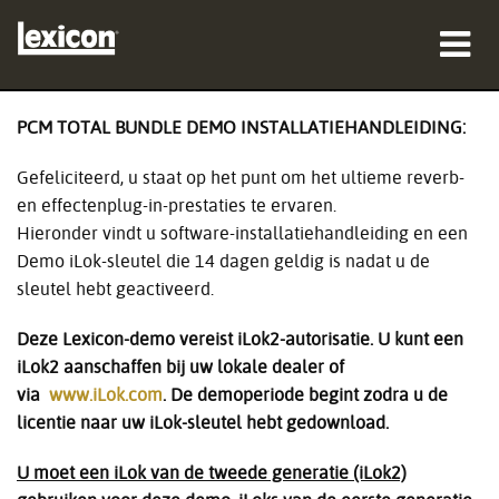
producten
PCM TOTAL BUNDLE DEMO INSTALLATIEHANDLEIDING:
waar te kopen
Gefeliciteerd, u staat op het punt om het ultieme reverb-
en effectenplug-in-prestaties te ervaren.
professionals
Hieronder vindt u software-installatiehandleiding en een
Demo iLok-sleutel die 14 dagen geldig is nadat u de
Case studies
sleutel hebt geactiveerd.
training
Deze Lexicon-demo vereist iLok2-autorisatie. U kunt een
iLok2 aanschaffen bij uw lokale dealer of
ondersteuning
via
www.iLok.com
. De demoperiode begint zodra u de
licentie naar uw iLok-sleutel hebt gedownload.
U moet een iLok van de tweede generatie (iLok2)
Taal/Regio