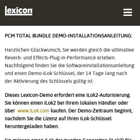
Produkte
PCM TOTAL BUNDLE DEMO-INSTALLATIONSANLEITUNG:
Wo zu kaufen
Herzlichen Glückwunsch, Sie werden gleich die ultimative
Reverb- und Effects-Plug-in-Performance erleben.
Profis
Nachfolgend finden Sie die Softwareinstallationsanleitung
und einen Demo-iLok-Schlüssel, der 14 Tage lang nach
Fallstudien
der Aktivierung des Schlüssels gültig ist.
Schulungen
Dieses Lexicon-Demo erfordert eine iLok2-Autorisierung.
Sie können einen iLok2 bei Ihrem lokalen Händler oder
Support
über
www.iLok.com
kaufen. Der Demo-Zeitraum beginnt,
nachdem Sie die Lizenz auf Ihren iLok-Schlüssel
heruntergeladen haben.
Sprache/Region