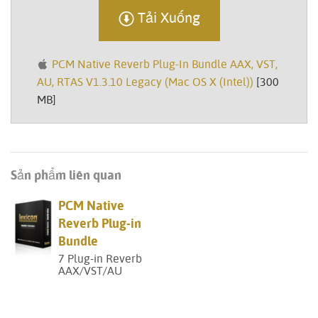
Tải Xuống
PCM Native Reverb Plug-In Bundle AAX, VST,
AU, RTAS V1.3.10 Legacy (Mac OS X (Intel))
[300
MB]
Sản phẩm liên quan
PCM Native
Reverb Plug-in
Bundle
7 Plug-in Reverb
AAX/VST/AU