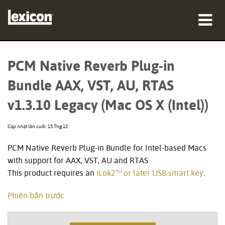
sản phẩm
PCM Native Reverb Plug-in
nơi mua
Bundle AAX, VST, AU, RTAS
chuyên gia
v1.3.10 Legacy (Mac OS X (Intel))
Nghiên cứu trường hợp
Cập nhật lần cuối: 15 Thg 12
đào tạo
PCM Native Reverb Plug-in Bundle for Intel-based Macs
with support for AAX, VST, AU and RTAS
hỗ trợ
This product requires an
iLok2™ or later USB smart key
.
Phiên bản trước
Ngôn ngữ/Khu vực