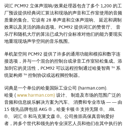
词汇 PCM92 立体声混响/效果处理器包含了多个 1,200 的工
厂预设提供经典词汇算法和现场的声音和工作室使用的音频
质量的集合。它设有 28 单声道和立体声混响、 延迟和调制
效果以及灵活的路由选项。PCM92 提供词汇的赞誉厅、 音
乐厅和随机大厅的算法已成为行业标准对他们的能力要现实
地重现现场声学空间的音乐氛围。
单机架空间 PCM92 提供了许多的通用功能和模拟和数字连
接选项，并与一个混合的控制台或录音工作室轻松集成。添
加到它的灵活性，PCM92 可以远程控制通过哈曼智商 ™ 系
统架构师 ™ 控制协议或远程脚控制器。
词典是一个单位的哈曼国际工业公司 (harman.com).
哈曼 (
www.harman.com)
设计、 制造及市场的范围广泛的
音频和信息娱乐解决方案为汽车、 消费和专业市场 — — 由
15 领先品牌包括 AKG ®，哈曼卡顿 ® 支持无限 ®、 JBL
®、 词汇 ® 和马克莱文森 ®。公司推崇高保真音响爱好
者，跨多个世代和领先的专业演艺人员和他们在其中执行的