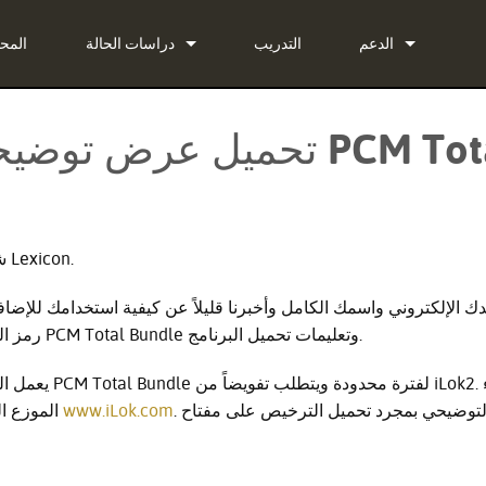
الدعم
التدريب
دراسات الحالة
المح
اتصل بنا
الأخبار
تحميل عرض توضيحي لحزمة
دة على مدار الساعة
-in Bundle
البرامج
-in Bundle
البرنامج الثابت
-in Bundle
شكراً لاهتمامك بإضافات Lexicon.
التنزيلات
)
دك الإلكتروني واسمك الكامل وأخبرنا قليلاً عن كيفية استخدامك للإضافة.
الضمان
رمز العرض التوضيحي لحزمة PCM Total Bundle وتعليمات تحميل البرنامج.
تسجيل المنتج
يعمل العرض التوضيحي لحز
. تبدأ فترة العرض التوضيحي بمجرد تحميل الترخيص على مفتاح iLok
www.iLok.com
الموزع المحلي لديك أو من خلال
الخدمة