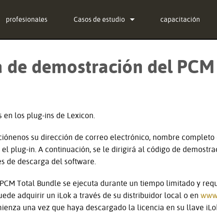
profesionales
Casos de estudio
capacitación
noticias
 de demostración del PCM
ug-in Bundle
ug-in Bundle
ug-in Bundle
s en los plug-ins de Lexicon.
al)
iónenos su dirección de correo electrónico, nombre completo
ar el plug-in. A continuación, se le dirigirá al código de demost
es de descarga del software.
PCM Total Bundle se ejecuta durante un tiempo limitado y req
uede adquirir un iLok a través de su distribuidor local o en
www.
enza una vez que haya descargado la licencia en su llave iLo