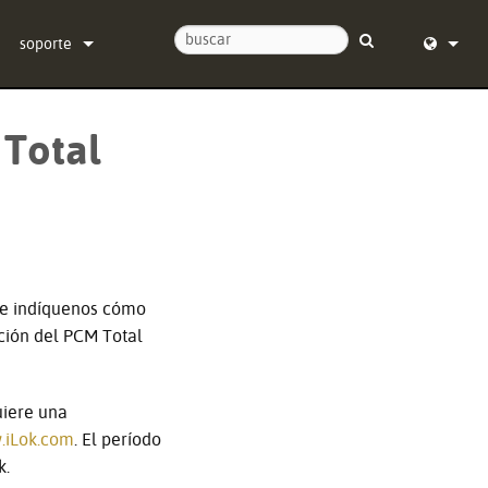
soporte
Contáctenos
English (
 Total
Centro de Ayuda 24/7
Deutsch
software
Español
firmware
Français
Descargas
Dansk
 e indíquenos cómo
Garantía
中文
ración del PCM Total
registro del producto
日本語
uiere una
Servicio
Nederlan
iLok.com
. El período
한국어
k.