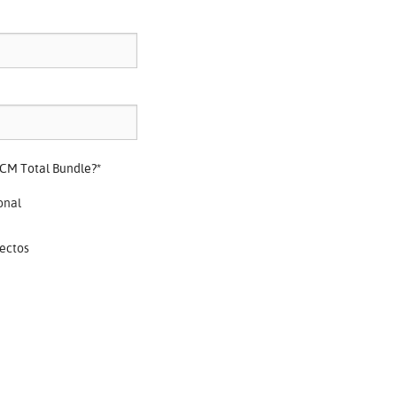
 PCM Total Bundle?
*
onal
yectos