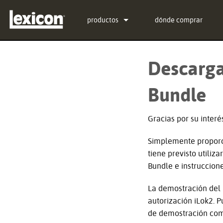
productos
dónde comprar
Complementos
PCM Total Bundle
Descarga
Procesadores de Efectos
PCM Native Reverb Pl
PCM92
Bundle
Cine
PCM Native Effects Pl
PCM96
QLI-32
Productos descontinuados
LXP Native Reverb Pl
PCM96 Surround
BOB-32
Gracias por su interé
MPX Native Reverb
PCM96 Surround (digit
Simplemente proporc
tiene previsto utiliz
Bundle e instruccion
La demostración del 
autorización iLok2. P
de demostración comi