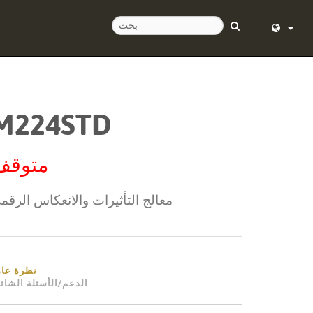
English (
Deutsch
مركز المساع
M224STD
Español
Français
متوقف
Dansk
معالج التأثيرات والانعكاس الرقم
中文
日本語
Nederlan
نظرة عام
الدعم/الأسئلة الشائ
한국어