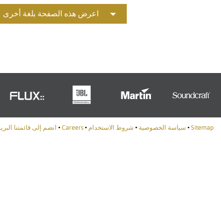
Portuguê
اعرض هذه الصفحة بلغة أخرى
عربي
Ελληνι
עברית
हिन्दी
Bahasa I
Italiano
Sitemap
•
سياسة الخصوصية
•
شروط الاستخدام
•
Careers
•
انضم إلى قائمتنا البري
ខ្មែរ
Polski
Svenska
ภาษาไทย