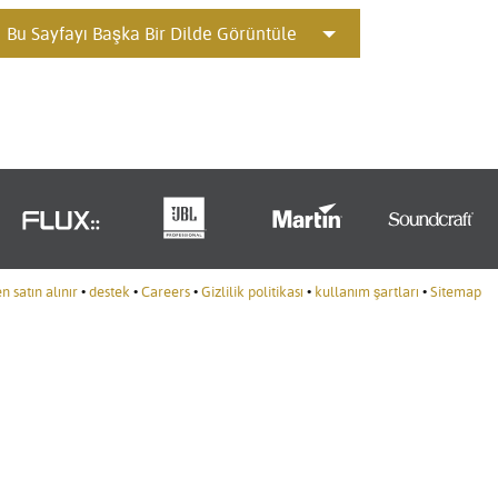
Portuguê
Bu Sayfayı Başka Bir Dilde Görüntüle
عربي
Ελληνι
עברית
हिन्दी
Bahasa I
Italiano
 satın alınır
•
destek
•
Careers
•
Gizlilik politikası
•
kullanım şartları
•
Sitemap
ខ្មែរ
Polski
Svenska
ภาษาไทย