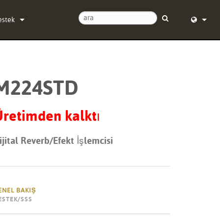
estek
ize Ulaşın
English (
/24 Yardım Merkezi
Deutsch
M224STD
azılım
Español
rün yazılımı
Français
retimden kalktı
ndirmeler
Dansk
ijital Reverb/Efekt İşlemcisi
aranti
中文
rün kaydı
日本語
ervis
Nederlan
ENEL BAKIŞ
ESTEK/SSS
한국어