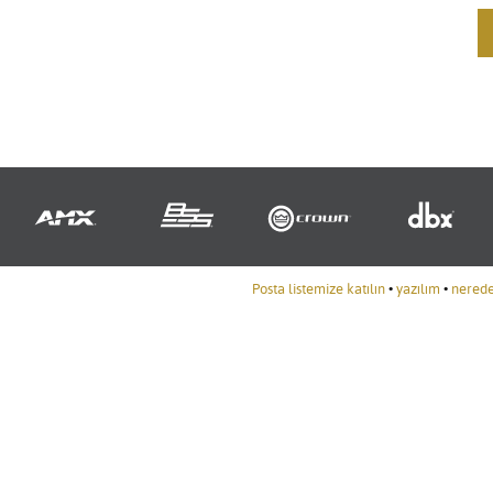
Posta listemize katılın
•
yazılım
•
nereden