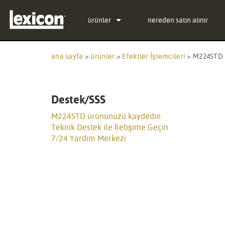
ürünler
nereden satın alınır
Eklentiler
PCM Total Bundle
ana sayfa
>
ürünler
>
Efektler İşlemcileri
>
M224STD
Efektler İşlemcileri
PCM Native Reverb Plug
PCM92
Sinema
PCM Native Effects Plug
PCM96
QLI-32
Destek/SSS
Üretimden kalkmış ürünler
LXP Native Reverb Plug-
PCM96 Surround
BOB-32
M224STD ürününüzü kaydedin
Teknik Destek ile İletişime Geçin
MPX Native Reverb
PCM96 Surround (digital
7/24 Yardım Merkezi