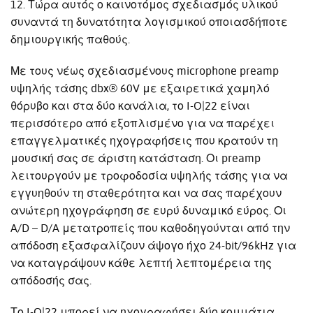
12. Τώρα αυτός ο καινοτόμος σχεδιασμός υλικού
συναντά τη δυνατότητα λογισμικού οποιασδήποτε
δημιουργικής παθούς.
Με τους νέως σχεδιασμένους microphone preamp
υψηλής τάσης dbx® 60V με εξαιρετικά χαμηλό
θόρυβο και στα δύο κανάλια, το I-O|22 είναι
περισσότερο από εξοπλισμένο για να παρέχει
επαγγελματικές ηχογραφήσεις που κρατούν τη
μουσική σας σε άριστη κατάσταση. Οι preamp
λειτουργούν με τροφοδοσία υψηλής τάσης για να
εγγυηθούν τη σταθερότητα και να σας παρέχουν
ανώτερη ηχογράφηση σε ευρύ δυναμικό εύρος. Οι
A/D – D/A μετατροπείς που καθοδηγούνται από την
απόδοση εξασφαλίζουν άψογο ήχο 24-bit/96kHz για
να καταγράψουν κάθε λεπτή λεπτομέρεια της
απόδοσής σας.
Το I-O|22 μπορεί να ηχογραφήσει δύο κομμάτια