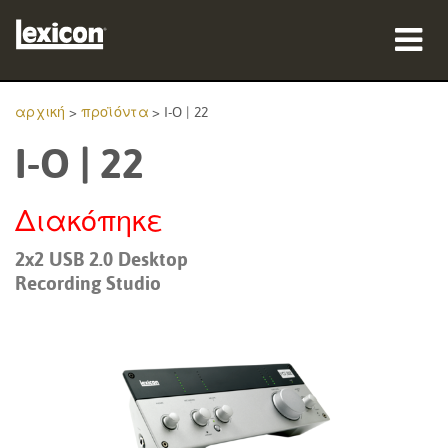
προϊόντα
αρχική
>
προϊόντα
>
I-O | 22
I-O | 22
πού να αγοράσετε
επαγγελματίες
Διακόπηκε
Μελέτες περίπτωσης
2x2 USB 2.0 Desktop
Recording Studio
εκπαίδευση
υποστήριξη
Γλώσσα/Περιοχή