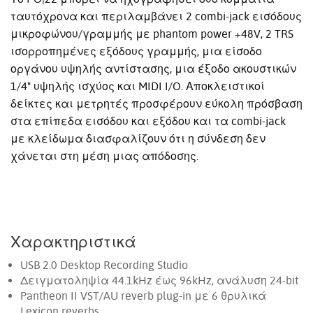
ταυτόχρονα και περιλαμβάνει 2 combi-jack εισόδους
μικροφώνου/γραμμής με phantom power +48V, 2 TRS
ισορροπημένες εξόδους γραμμής, μια είσοδο
οργάνου υψηλής αντίστασης, μια έξοδο ακουστικών
1/4" υψηλής ισχύος και MIDI I/O. Αποκλειστικοί
δείκτες και μετρητές προσφέρουν εύκολη πρόσβαση
στα επίπεδα εισόδου και εξόδου και τα combi-jack
με κλείδωμα διασφαλίζουν ότι η σύνδεση δεν
χάνεται στη μέση μιας απόδοσης.
Χαρακτηριστικά
USB 2.0 Desktop Recording Studio
Δειγματοληψία 44.1kHz έως 96kHz, ανάλυση 24-bit
Pantheon II VST/AU reverb plug-in με 6 θρυλικά
Lexicon reverbs