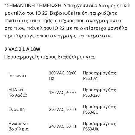
*ΣΗΜΑΝΤΙΚΗ ΣΗΜΕΙΩΣΗ: Υπάρχουν δύο διαφορετικά
μοντέλα του IO 22. Βεβαιωθείτε ότι ταιριάζετε
σωστά τις απαιτήσεις ισχύος που αναγράφονται
στο πίσω πάνελ του IO 22 με το αντίστοιχο μοντέλο
προσαρμογέα που αναγράφεται παρακάτω.
9 VAC 2.1 A 18W
Προσαρμογείς ισχύος διαθέσιμοι για:
100 VAC, 50/60
Προσαρμογέας:
Ιαπωνία:
Hz
PSS3-JA
ΗΠΑ και
Προσαρμογέας:
120 VAC, 60 Hz
Καναδά:
PSS3-120
Προσαρμογέας:
Ευρώπη:
230 VAC, 50 Hz
PSS3-EU
Ηνωμένο
Προσαρμογέας:
240 VAC, 50 Hz
Βασίλειο:
PSS3-UK