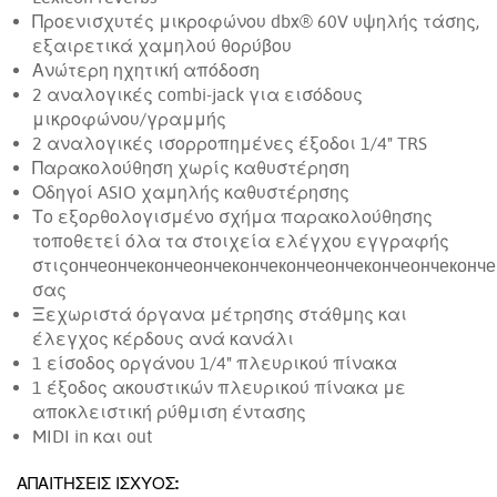
Προενισχυτές μικροφώνου dbx® 60V υψηλής τάσης,
εξαιρετικά χαμηλού θορύβου
Ανώτερη ηχητική απόδοση
2 αναλογικές combi-jack για εισόδους
μικροφώνου/γραμμής
2 αναλογικές ισορροπημένες έξοδοι 1/4" TRS
Παρακολούθηση χωρίς καθυστέρηση
Οδηγοί ASIO χαμηλής καθυστέρησης
Το εξορθολογισμένο σχήμα παρακολούθησης
τοποθετεί όλα τα στοιχεία ελέγχου εγγραφής
στιςончеончекончеончекончекончеончекончеончеконче
σας
Ξεχωριστά όργανα μέτρησης στάθμης και
έλεγχος κέρδους ανά κανάλι
1 είσοδος οργάνου 1/4" πλευρικού πίνακα
1 έξοδος ακουστικών πλευρικού πίνακα με
αποκλειστική ρύθμιση έντασης
MIDI in και out
ΑΠΑΙΤΉΣΕΙΣ ΙΣΧΎΟΣ: