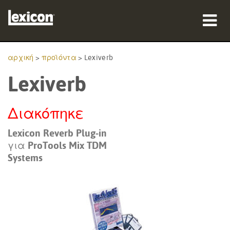
προϊόντα
αρχική
>
προϊόντα
>
Lexiverb
Lexiverb
πού να αγοράσετε
επαγγελματίες
Διακόπηκε
Μελέτες περίπτωσης
Lexicon Reverb Plug-in
για ProTools Mix TDM
εκπαίδευση
Systems
υποστήριξη
Γλώσσα/Περιοχή