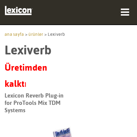
ürünler
ana sayfa
>
ürünler
>
Lexiverb
Lexiverb
nereden satın alınır
profesyoneller
Üretimden
Vaka çalışmaları
kalktı
eğitim
Lexicon Reverb Plug-in
for ProTools Mix TDM
destek
Systems
Dil/Bölge