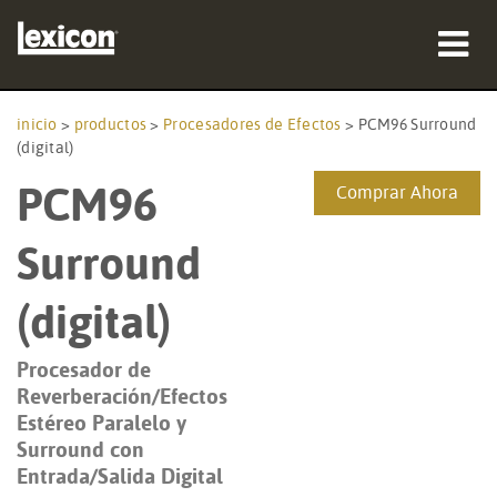
productos
inicio
>
productos
>
Procesadores de Efectos
>
PCM96 Surround
(digital)
dónde comprar
PCM96
Comprar Ahora
profesionales
Surround
Casos de estudio
(digital)
capacitación
Procesador de
soporte
Reverberación/Efectos
Estéreo Paralelo y
Surround con
Entrada/Salida Digital
Idioma/Región