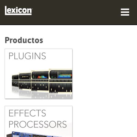
productos
Productos
dónde comprar
profesionales
Casos de estudio
capacitación
soporte
Idioma/Región