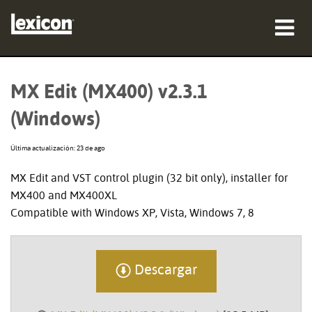
productos
MX Edit (MX400) v2.3.1
dónde comprar
(Windows)
profesionales
Última actualización: 23 de ago
Casos de estudio
MX Edit and VST control plugin (32 bit only), installer for
MX400 and MX400XL
capacitación
Compatible with Windows XP, Vista, Windows 7, 8
soporte
Descargar
Idioma/Región