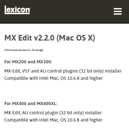
productos
MX Edit v2.2.0 (Mac OS X)
dónde comprar
Última actualización: 23 de ago
profesionales
For MX200 and MX300:
Casos de estudio
MX-Edit, VST and AU control plugins (32 bit only) installer
Compatible with Intel Mac, OS 10.6.8 and higher
capacitación
soporte
For MX400 and MX400XL:
MX-Edit, AU control plugin (32 bit only) installer
Compatible with Intel Mac, OS 10.6.8 and higher
Idioma/Región