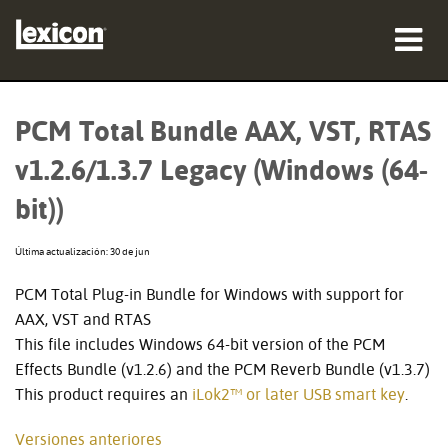
productos
PCM Total Bundle AAX, VST, RTAS
dónde comprar
v1.2.6/1.3.7 Legacy (Windows (64-
profesionales
bit))
Casos de estudio
Última actualización: 30 de jun
capacitación
PCM Total Plug-in Bundle for Windows with support for
AAX, VST and RTAS
soporte
This file includes Windows 64-bit version of the PCM
Effects Bundle (v1.2.6) and the PCM Reverb Bundle (v1.3.7)
This product requires an
iLok2™ or later USB smart key
.
Idioma/Región
Versiones anteriores