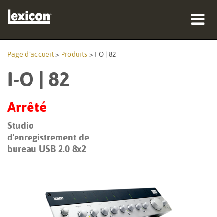
Produits
Page d’accueil
>
Produits
>
I-O | 82
I-O | 82
Où acheter
Professionnels
Arrêté
Études de cas
Studio
d'enregistrement de
Formation
bureau USB 2.0 8x2
Support
Langue/Région