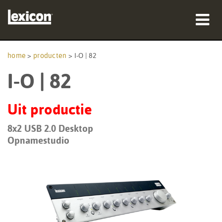
producten
home
>
producten
>
I-O | 82
I-O | 82
waar te kopen
professionals
Uit productie
Case studies
8x2 USB 2.0 Desktop
Opnamestudio
training
ondersteuning
Taal/Regio