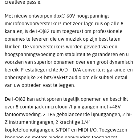
creatieve passie.
Met nieuw ontworpen dbx® 60V hoogspannings
microfoonvoorversterkers met zeer lage ruis op alle 8
kanalen, is de I-O|82 ruim toegerust om professionele
opnames te leveren die uw muziek op zijn best laten
klinken. De voorversterkers worden gevoed via een
hoogspanningsvoeding om stabiliteit te garanderen en u
voorzien van superior opnamen over een groot dynamisch
bereik. Prestatiegerichte A/D – D/A converters garanderen
onberispelijke 24-bits/96kHz audio om elk subtiel detail
van uw optreden vast te leggen.
De I-O|82 kan acht sporen tegelijk opnemen en beschikt
over 8 combi-jack microfoon-/lijningangen met +48V
fantoomvoeding, 2 TRS gebalanceerde lijnuitgangen, 2 hi-
Z instrumentingangen, 2 krachtige 1/4"
koptelefoonuitgangen, S/PDIF en MIDI I/O. Toegewezen
knoppen en meters bieden eenvoudige toegang tot