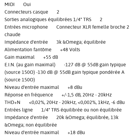
MIDI Oui
Connecteurs casque 2
Sorties analogiques équilibrées 1/4" TRS 2
Entrées microphone Connecteur XLR femelle broche 2
chaude
Impédance d'entrée 3k &Omega; équilibrée
Alimentation fantôme +48 Volts
Gain maximal +55 dB
E.I.N. (au gain maximal) -127 dB @ 55dB gain typique
(source 150O) -130 dB @ 55dB gain typique pondérée A
(source 150O)
Niveau d'entrée maximal +8 dBu
Réponse en fréquence +/-1,5 dB, 20Hz - 20kHz
THD+N <0,02%, 20Hz - 20kHz, <0,002%, 1kHz, -6 dBu
Entrées ligne 1/4" TRS équilibrée ou non équilibrée
Impédance d'entrée 20k &Omega; équilibrée, 13k
&Omega; non équilibrée
Niveau d'entrée maximal +18 dBu