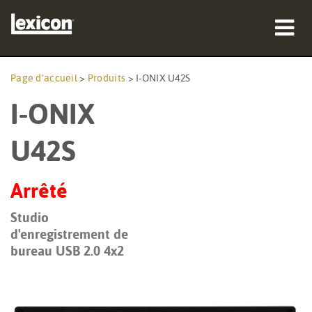
Produits
Page d’accueil
>
Produits
>
I-ONIX U42S
I-ONIX
Où acheter
Professionnels
U42S
Études de cas
Arrêté
Formation
Studio
d'enregistrement de
Support
bureau USB 2.0 4x2
Langue/Région