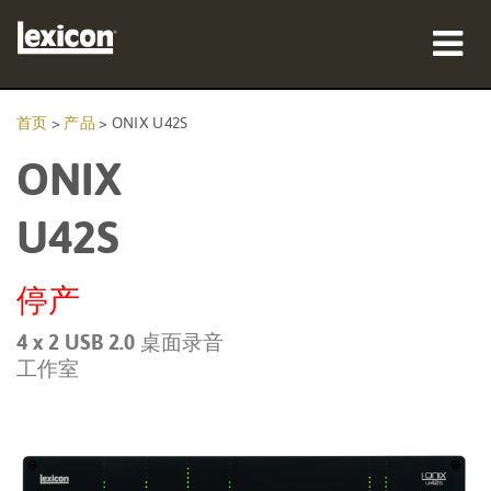
产品
首页
>
产品
>
ONIX U42S
ONIX
哪里购买
专业人士
U42S
案例研究
停产
培训
4 x 2 USB 2.0 桌面录音
工作室
支持
语言/地区