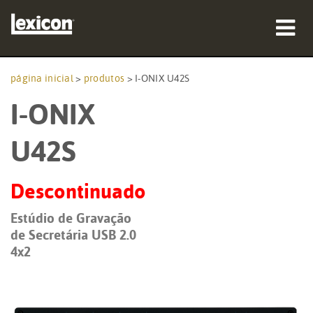
produtos
página inicial
>
produtos
>
I-ONIX U42S
I-ONIX
onde comprar
profissionais
U42S
Casos de estudo
Descontinuado
formação
Estúdio de Gravação
de Secretária USB 2.0
assistência
4x2
Idioma/Região