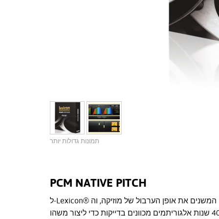
תמונות גדולות יותר
PCM NATIVE PITCH
ל-Lexicon® היסטוריה של יצירת אפקטים המשנים את אופן הערבול של מוזיקה, וה-PCM Native Pitch מתאים
בצורה מושלמת. תוסף זה הוא תוצאה של שילוב של יותר מ-40 שנות אלגוריתמים מכוונים בדייקות כדי ליצור משהו