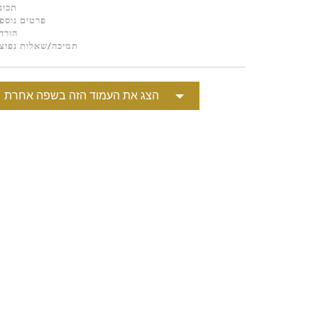
תכונ
Portuguê
פרטים נוספ
הורד
عربي
תמיכה/שאלות נפוצ
Ελληνι
עברית
הצג את העמוד הזה בשפה אחרת
हिन्दी
Bahasa I
Italiano
ខ្មែរ
Polski
Svenska
ภาษาไทย