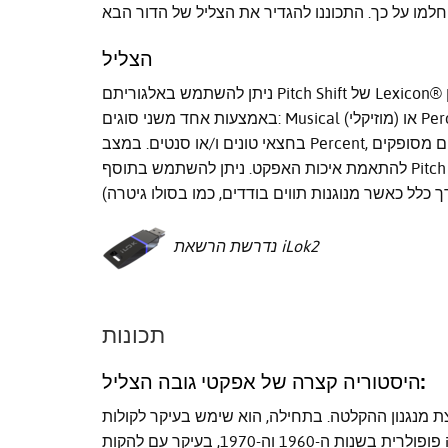
הצליל
ניתן להשתמש באלגוריתם Pitch Shift של Lexicon® לשינוי גובה הטון של אות המקור. ניתן להתאים את גובה הטון
באמצעות אחד משני סוגים: Musical (מוזיקלי) או Percent (אחוז). במצב Musical, ניתן להתאים את גובה הטון
בחצאי טונים ו/או סנטים. במצב Percent, ניתן להתאים את גובה הטון לפי אחוז. פרמטרים נוספים מסופקים
להתאמת איכות האפקט. ניתן להשתמש בתוסף Pitch Shift בצורה יעילה ל: עיצוב קול לסרטים, תיקון גובה טון בעת
נדרשת הרשאת iLok2
תכונות
היסטוריה קצרה של אפקטי גובה הצליל:
צת מנגנון ההקלטה. בתחילה, הוא שימש בעיקר לקולות
קריקטורה החל משנות ה-1930, אך בהמשך התפשט למוזיקה פופולרית בשנות ה-1960 וה-1970, בעיקר עם להקות