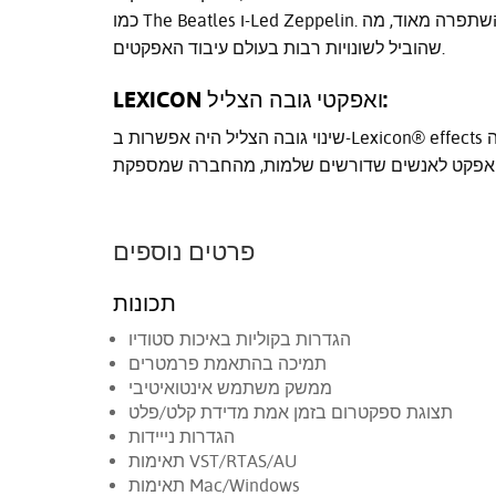
כמו The Beatles ו-Led Zeppelin. בשנים האחרונות, היכולת להשפיע על שינויי גובה צליל וזמן השתפרה מאוד, מה
שהוביל לשונויות רבות בעולם עיבוד האפקטים.
LEXICON ואפקטי גובה הצליל:
שינוי גובה הצליל היה אפשרות ב-Lexicon® effects למשך למעלה מ-20 שנה, וה-PCM Native Pitch מתאים באופן
פרטים נוספים
תכונות
הגדרות בקוליות באיכות סטודיו
תמיכה בהתאמת פרמטרים
ממשק משתמש אינטואיטיבי
תצוגת ספקטרום בזמן אמת מדידת קלט/פלט
הגדרות נייידות
תאימות VST/RTAS/AU
תאימות Mac/Windows