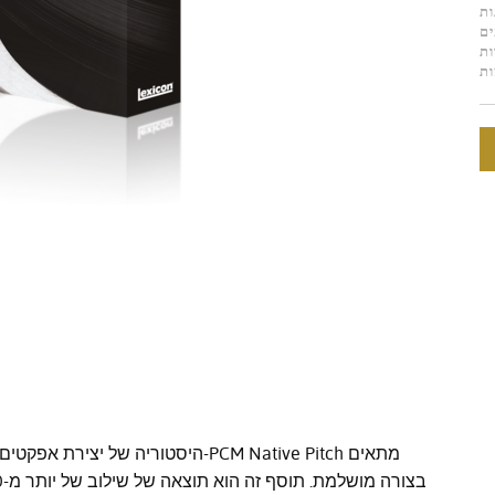
ות
ים
ות
ות