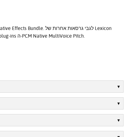
Pitch, אנא עיינו בסדרות החומware PCM ו-MX או ב-plug-ins ה-PCM Native MultiVoice Pitch.